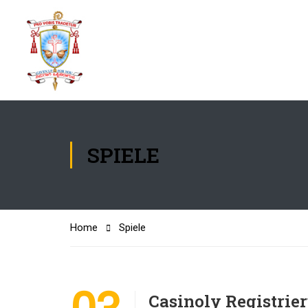
SPIELE
Home
Spiele
Casinoly Registrier