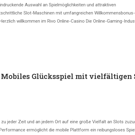
eindruckende Auswahl an Spielmöglichkeiten und attraktiven
tschrittliche Slot-Maschinen mit umfangreichen Willkommensbonus
Herzlich willkommen im Rivo Online-Casino Die Online-Gaming-Indust
Mobiles Glücksspiel mit vielfältigen 
, zu jeder Zeit und an jedem Ort auf eine große Vielfalt an Slots zuzu
 Performance ermöglicht die mobile Plattform ein reibungsloses Spiel