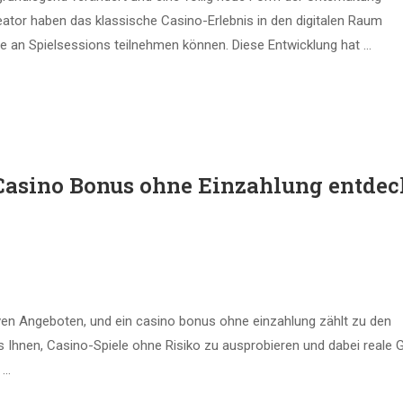
tor haben das klassische Casino-Erlebnis in den digitalen Raum
ve an Spielsessions teilnehmen können. Diese Entwicklung hat …
 Casino Bonus ohne Einzahlung entde
iven Angeboten, und ein casino bonus ohne einzahlung zählt zu den
s Ihnen, Casino-Spiele ohne Risiko zu ausprobieren und dabei reale
 …