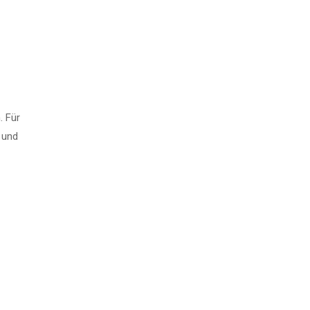
. Für
 und