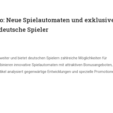
o: Neue Spielautomaten und exklusiv
deutsche Spieler
 weiter und bietet deutschen Spielern zahlreiche Möglichkeiten für
inieren innovative Spielautomaten mit attraktiven Bonusangeboten,
rtikel analysiert gegenwärtige Entwicklungen und spezielle Promotione