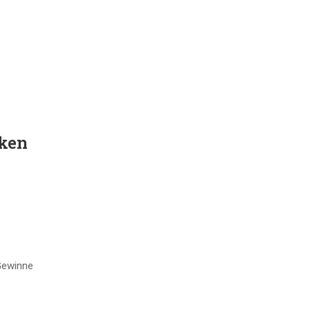
cken
 Gewinne