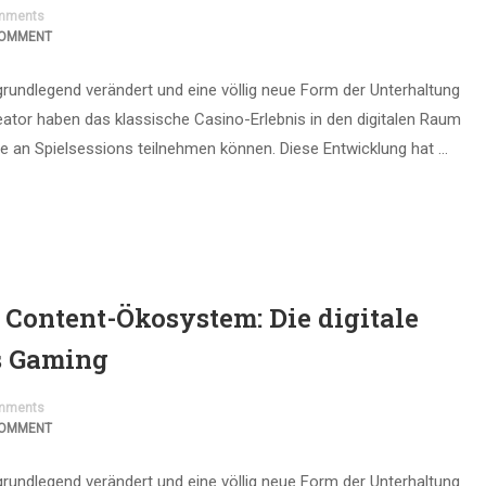
mments
COMMENT
grundlegend verändert und eine völlig neue Form der Unterhaltung
tor haben das klassische Casino-Erlebnis in den digitalen Raum
ve an Spielsessions teilnehmen können. Diese Entwicklung hat …
 Content-Ökosystem: Die digitale
s Gaming
mments
COMMENT
grundlegend verändert und eine völlig neue Form der Unterhaltung