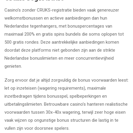
Casino’s zonder CRUKS-registratie bieden vaak genereuzer
welkomstbonussen en actieve aanbiedingen dan hun
Nederlandse tegenhangers, met bonuspercentages van
maximaal 200% en gratis spins bundels die soms oplopen tot
500 gratis rondes. Deze aantrekkelijke aanbiedingen komen
doordat deze platforms niet gebonden zijn aan de strikte
Nederlandse bonuslimieten en meer concurrentievrijheid
genieten.
Zorg ervoor dat je altijd zorgvuldig de bonus voorwaarden leest:
let op inzeteisen (wagering requirements), maximale
inzetbedragen tijdens bonusspel, spelbeperkingen en
uitbetalingslimieten. Betrouwbare casino’s hanteren realistische
voorwaarden tussen 30x-40x wagering, terwijl zeer hoge eisen
vaak wijzen op ongunstige bonus structuren die lastig in te
vullen zijn voor doorsnee spelers.