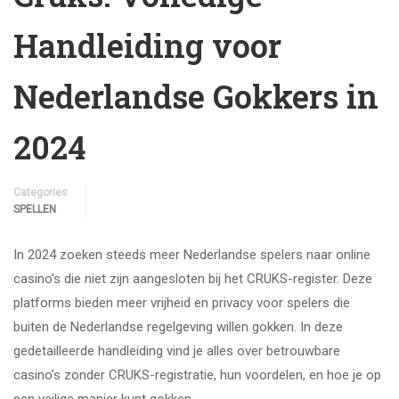
Handleiding voor
Nederlandse Gokkers in
2024
Categories
SPELLEN
In 2024 zoeken steeds meer Nederlandse spelers naar online
casino’s die niet zijn aangesloten bij het CRUKS-register. Deze
platforms bieden meer vrijheid en privacy voor spelers die
buiten de Nederlandse regelgeving willen gokken. In deze
gedetailleerde handleiding vind je alles over betrouwbare
casino’s zonder CRUKS-registratie, hun voordelen, en hoe je op