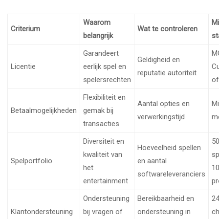
Waarom
M
Criterium
Wat te controleren
belangrijk
st
Garandeert
M
Geldigheid en
Licentie
eerlijk spel en
C
reputatie autoriteit
spelersrechten
o
Flexibiliteit en
Aantal opties en
Mi
Betaalmogelijkheden
gemak bij
verwerkingstijd
m
transacties
Diversiteit en
5
Hoeveelheid spellen
kwaliteit van
sp
Spelportfolio
en aantal
het
1
softwareleveranciers
entertainment
pr
Ondersteuning
Bereikbaarheid en
24
Klantondersteuning
bij vragen of
ondersteuning in
ch