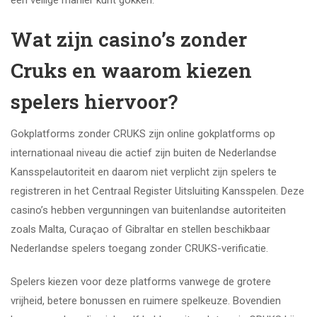
een veilige manier kunt gokken.
Wat zijn casino’s zonder
Cruks en waarom kiezen
spelers hiervoor?
Gokplatforms zonder CRUKS zijn online gokplatforms op
internationaal niveau die actief zijn buiten de Nederlandse
Kansspelautoriteit en daarom niet verplicht zijn spelers te
registreren in het Centraal Register Uitsluiting Kansspelen. Deze
casino’s hebben vergunningen van buitenlandse autoriteiten
zoals Malta, Curaçao of Gibraltar en stellen beschikbaar
Nederlandse spelers toegang zonder CRUKS-verificatie.
Spelers kiezen voor deze platforms vanwege de grotere
vrijheid, betere bonussen en ruimere spelkeuze. Bovendien