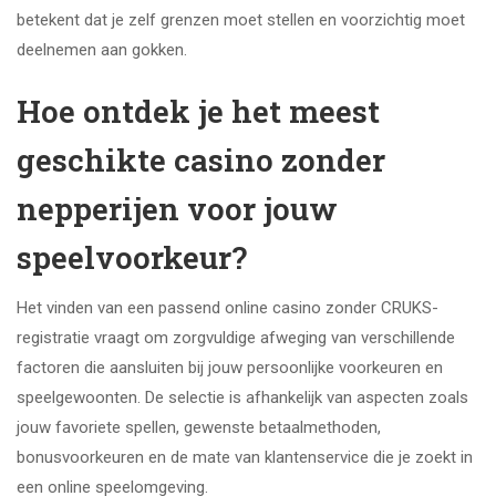
betekent dat je zelf grenzen moet stellen en voorzichtig moet
deelnemen aan gokken.
Hoe ontdek je het meest
geschikte casino zonder
nepperijen voor jouw
speelvoorkeur?
Het vinden van een passend online casino zonder CRUKS-
registratie vraagt om zorgvuldige afweging van verschillende
factoren die aansluiten bij jouw persoonlijke voorkeuren en
speelgewoonten. De selectie is afhankelijk van aspecten zoals
jouw favoriete spellen, gewenste betaalmethoden,
bonusvoorkeuren en de mate van klantenservice die je zoekt in
een online speelomgeving.