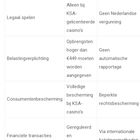
Alleen bij
KSA-
Geen Nederlandse
Legaal spelen
gelicentieerde
vergunning
casino’s
Opbrengsten
hoger dan
Geen
Belastingverplichting
€449 moeten
automatische
worden
rapportage
aangegeven
Volledige
bescherming
Beperkte
Consumentenbescherming
bij KSA-
rechtsbescherming
casino’s
Gereguleerd
Via internationale
Financiële transacties
en