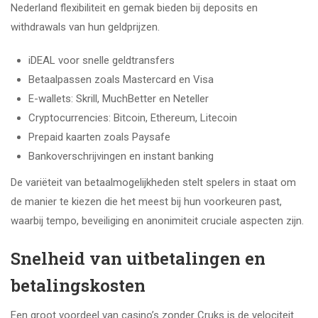
Nederland flexibiliteit en gemak bieden bij deposits en
withdrawals van hun geldprijzen.
iDEAL voor snelle geldtransfers
Betaalpassen zoals Mastercard en Visa
E-wallets: Skrill, MuchBetter en Neteller
Cryptocurrencies: Bitcoin, Ethereum, Litecoin
Prepaid kaarten zoals Paysafe
Bankoverschrijvingen en instant banking
De variëteit van betaalmogelijkheden stelt spelers in staat om
de manier te kiezen die het meest bij hun voorkeuren past,
waarbij tempo, beveiliging en anonimiteit cruciale aspecten zijn.
Snelheid van uitbetalingen en
betalingskosten
Een groot voordeel van casino’s zonder Cruks is de velociteit