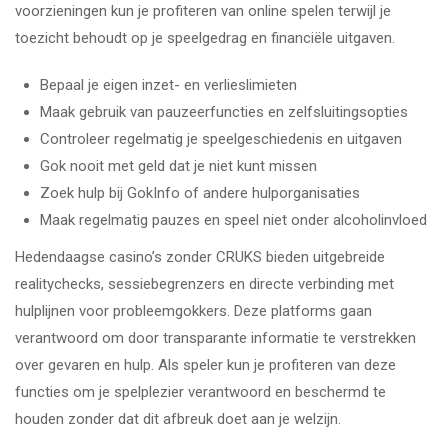
voorzieningen kun je profiteren van online spelen terwijl je
toezicht behoudt op je speelgedrag en financiële uitgaven.
Bepaal je eigen inzet- en verlieslimieten
Maak gebruik van pauzeerfuncties en zelfsluitingsopties
Controleer regelmatig je speelgeschiedenis en uitgaven
Gok nooit met geld dat je niet kunt missen
Zoek hulp bij GokInfo of andere hulporganisaties
Maak regelmatig pauzes en speel niet onder alcoholinvloed
Hedendaagse casino’s zonder CRUKS bieden uitgebreide
realitychecks, sessiebegrenzers en directe verbinding met
hulplijnen voor probleemgokkers. Deze platforms gaan
verantwoord om door transparante informatie te verstrekken
over gevaren en hulp. Als speler kun je profiteren van deze
functies om je spelplezier verantwoord en beschermd te
houden zonder dat dit afbreuk doet aan je welzijn.