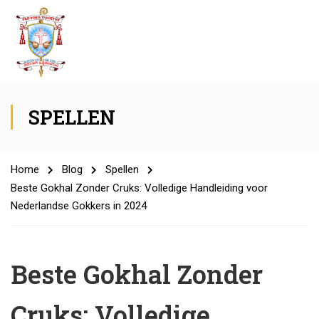
SPELLEN
Home
Blog
Spellen
Beste Gokhal Zonder Cruks: Volledige Handleiding voor
Nederlandse Gokkers in 2024
Beste Gokhal Zonder
Cruks: Volledige