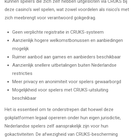
kunnen spelers die zich zelf hebben uitgesloten via CRUKS bij
deze casino’s wel spelen, wat zowel voordelen als risico’s met
zich meebrengt voor verantwoord gokgedrag.
Geen verplichte registratie in CRUKS-systeem
Aanzienlijk hogere welkomstbonussen en aanbiedingen
mogelijk
Ruimer aanbod aan games en aanbieders beschikbaar
Aanzienlijk snellere uitbetalingen buiten Nederlandse
restricties
Meer privacy en anonimiteit voor spelers gewaarborgd
Mogelijkheid voor spelers met CRUKS-uitsluiting
beschikbaar
Het is essentieel om te onderstrepen dat hoewel deze
gokplatformen legaal opereren onder hun eigen jurisdictie,
Nederlandse spelers zelf aansprakelijk zijn voor hun
gokactiviteiten. De afwezigheid van CRUKS-bescherming