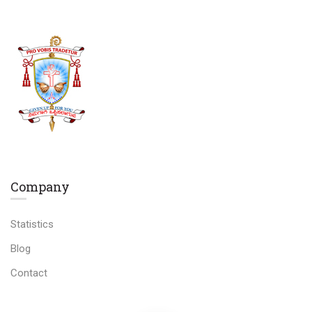
Company
Statistics
Blog
Contact