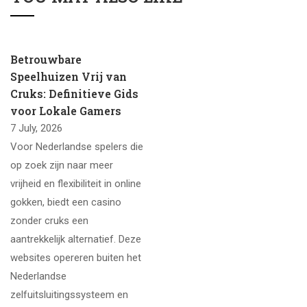
Betrouwbare
Speelhuizen Vrij van
Cruks: Definitieve Gids
voor Lokale Gamers
7 July, 2026
Voor Nederlandse spelers die
op zoek zijn naar meer
vrijheid en flexibiliteit in online
gokken, biedt een casino
zonder cruks een
aantrekkelijk alternatief. Deze
websites opereren buiten het
Nederlandse
zelfuitsluitingssysteem en