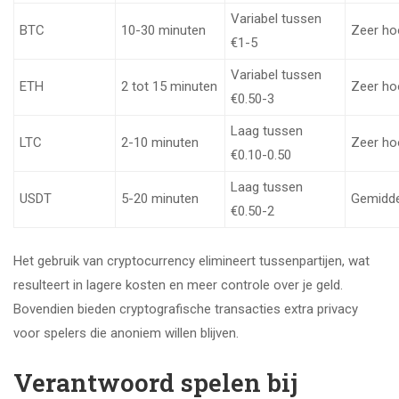
Variabel tussen
BTC
10-30 minuten
Zeer ho
€1-5
Variabel tussen
ETH
2 tot 15 minuten
Zeer ho
€0.50-3
Laag tussen
LTC
2-10 minuten
Zeer ho
€0.10-0.50
Laag tussen
USDT
5-20 minuten
Gemidde
€0.50-2
Het gebruik van cryptocurrency elimineert tussenpartijen, wat
resulteert in lagere kosten en meer controle over je geld.
Bovendien bieden cryptografische transacties extra privacy
voor spelers die anoniem willen blijven.
Verantwoord spelen bij